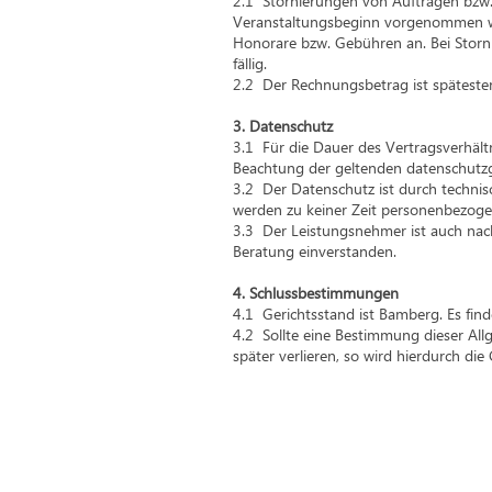
2.1 Stornierungen von Aufträgen bzw
Veranstaltungsbeginn vorgenommen we
Honorare bzw. Gebühren an. Bei Storn
fällig.
2.2 Der Rechnungsbetrag ist spätest
3. Datenschutz
3.1 Für die Dauer des Vertragsverhäl
Beachtung der geltenden datenschutzg
3.2 Der Datenschutz ist durch technis
werden zu keiner Zeit personenbezoge
3.3 Der Leistungsnehmer ist auch nach
Beratung einverstanden.
4. Schlussbestimmungen
4.1 Gerichtsstand ist Bamberg. Es fi
4.2 Sollte eine Bestimmung dieser All
später verlieren, so wird hierdurch di