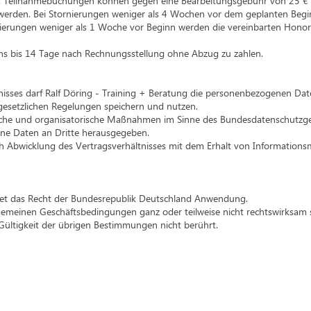
. Teilnahmebuchungen können gegen eine Bearbeitungsgebühr von 25 € 
rden. Bei Stornierungen weniger als 4 Wochen vor dem geplanten Begin
ierungen weniger als 1 Woche vor Beginn werden die vereinbarten Honor
ens bis 14 Tage nach Rechnungsstellung ohne Abzug zu zahlen.
tnisses darf Ralf Döring - Training + Beratung die personenbezogenen Da
esetzlichen Regelungen speichern und nutzen.
che und organisatorische Maßnahmen im Sinne des Bundesdatenschutzgeset
ne Daten an Dritte herausgegeben.
 Abwicklung des Vertragsverhältnisses mit dem Erhalt von Informationsma
ndet das Recht der Bundesrepublik Deutschland Anwendung.
gemeinen Geschäftsbedingungen ganz oder teilweise nicht rechtswirksam 
e Gültigkeit der übrigen Bestimmungen nicht berührt.