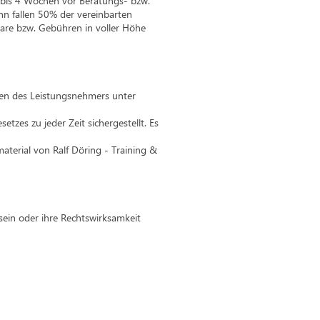
bis 4 Wochen vor Beratungs- bzw.
n fallen 50% der vereinbarten
are bzw. Gebühren in voller Höhe
ten des Leistungsnehmers unter
zes zu jeder Zeit sichergestellt. Es
terial von Ralf Döring - Training &
sein oder ihre Rechtswirksamkeit