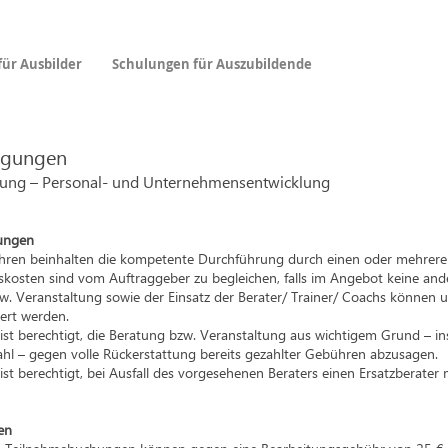
ür Ausbilder
Schulungen für Auszubildende
ngungen
atung – Personal- und Unternehmensentwicklung
tungen
en beinhalten die kompetente Durchführung durch einen oder mehrere e
kosten sind vom Auftraggeber zu begleichen, falls im Angebot keine a
w. Veranstaltung sowie der Einsatz der Berater/ Trainer/ Coachs können
ert werden.
 ist berechtigt, die Beratung bzw. Veranstaltung aus wichtigem Grund – 
ahl – gegen volle Rückerstattung bereits gezahlter Gebühren abzusagen.
st berechtigt, bei Ausfall des vorgesehenen Beraters einen Ersatzberater m
en